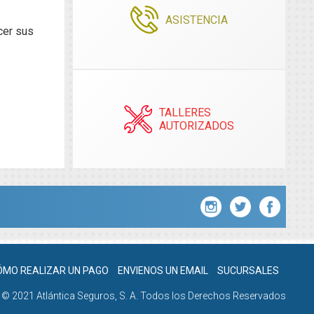
ASISTENCIA
cer sus
TALLERES
AUTORIZADOS
ÓMO REALIZAR UN PAGO
ENVIENOS UN EMAIL
SUCURSALES
© 2021 Atlántica Seguros, S. A. Todos los Derechos Reservados